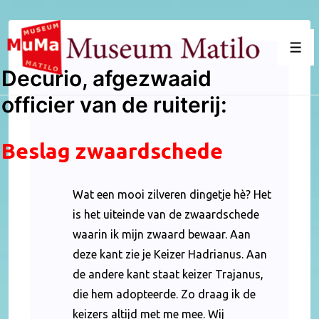
↓
Doorgaan
naar
Men
hoofdinhoud
Decurio, afgezwaaid
officier van de ruiterij:
Beslag zwaardschede
Wat een mooi zilveren dingetje hè? Het
is het uiteinde van de zwaardschede
waarin ik mijn zwaard bewaar. Aan
deze kant zie je Keizer Hadrianus. Aan
de andere kant staat keizer Trajanus,
die hem adopteerde. Zo draag ik de
keizers altijd met me mee. Wij